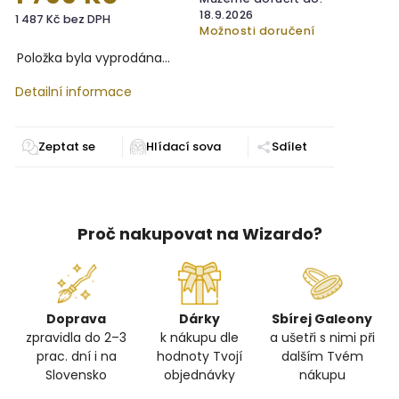
18.9.2026
1 487 Kč bez DPH
Možnosti doručení
Položka byla vyprodána…
Detailní informace
Zeptat se
Sdílet
Proč nakupovat na Wizardo?
Doprava
Dárky
Sbírej Galeony
zpravidla do 2–3
k nákupu dle
a ušetři s nimi při
prac. dní i na
hodnoty Tvojí
dalším Tvém
Slovensko
objednávky
nákupu