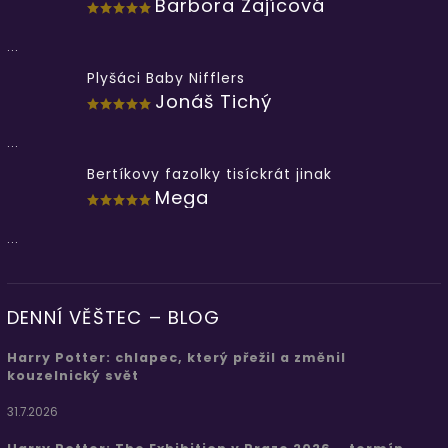
Barbora Zajícová
...
Plyšáci Baby Nifflers
Jonáš Tichý
...
Bertíkovy fazolky tisíckrát jinak
Mega
...
DENNÍ VĚŠTEC – BLOG
Harry Potter: chlapec, který přežil a změnil
kouzelnický svět
31.7.2026