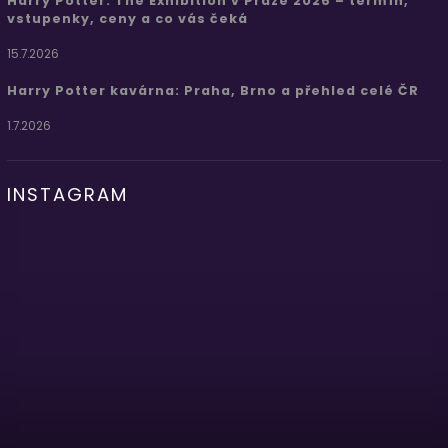
Harry Potter: The Exhibition v Praze 2026 – termín,
vstupenky, ceny a co vás čeká
15.7.2026
Harry Potter kavárna: Praha, Brno a přehled celé ČR
1.7.2026
INSTAGRAM