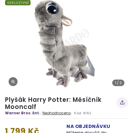
EXKLUZIVNĚ
1 / 2
Plyšák Harry Potter: Měsíčník
Mooncalf
Warner Bros. Ent.
Neohodnoceno
Kód:
8162
NA OBJEDNÁVKU
1 799 Kč
Můžeme doručit do: