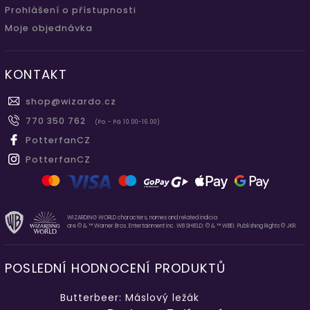
Prohlášení o přístupnosti
Moje objednávka
KONTAKT
shop
@
wizardo.cz
770 350 762
(Po - Pá 10.00-16.00)
PotterfanCZ
PotterfanCZ
WIZARDING WORLD characters, names and related indicia
are © & ™ Warner Bros. Entertainment Inc. WB SHIELD: © & ™ WBEI. Publishing Rights © JKR.
POSLEDNÍ HODNOCENÍ PRODUKTŮ
Butterbeer: Máslový ležák