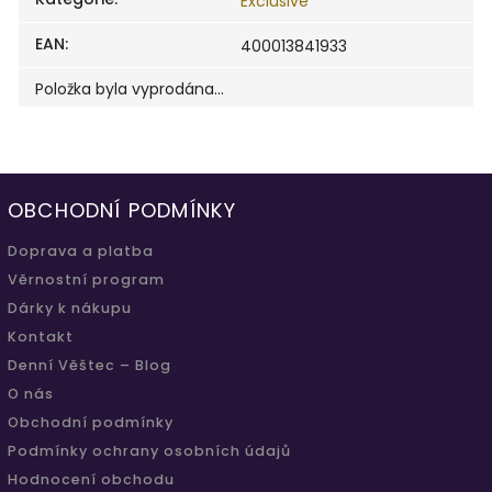
Exclusive
EAN
:
400013841933
Položka byla vyprodána…
OBCHODNÍ PODMÍNKY
Doprava a platba
Věrnostní program
Dárky k nákupu
Kontakt
Denní Věštec – Blog
O nás
Obchodní podmínky
Podmínky ochrany osobních údajů
Hodnocení obchodu