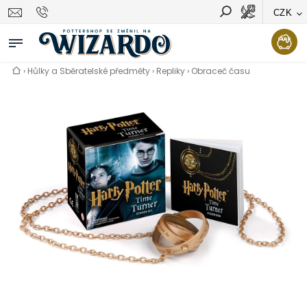
CZK
Vyhledávání
Hledat
›
Hůlky a Sběratelské předměty
›
Repliky
›
Obraceč času