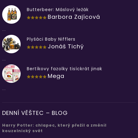
Butterbeer: Máslový ležák
Barbora Zajícová
...
Plyšáci Baby Nifflers
Jonáš Tichý
...
Bertíkovy fazolky tisíckrát jinak
Mega
...
DENNÍ VĚŠTEC – BLOG
Harry Potter: chlapec, který přežil a změnil
kouzelnický svět