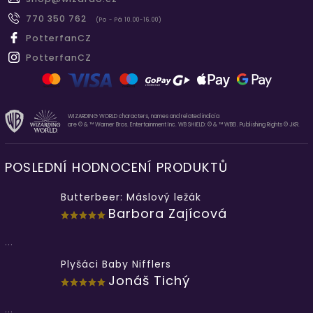
770 350 762
(Po - Pá 10.00-16.00)
PotterfanCZ
PotterfanCZ
WIZARDING WORLD characters, names and related indicia
are © & ™ Warner Bros. Entertainment Inc. WB SHIELD: © & ™ WBEI. Publishing Rights © JKR.
POSLEDNÍ HODNOCENÍ PRODUKTŮ
Butterbeer: Máslový ležák
Barbora Zajícová
...
Plyšáci Baby Nifflers
Jonáš Tichý
...