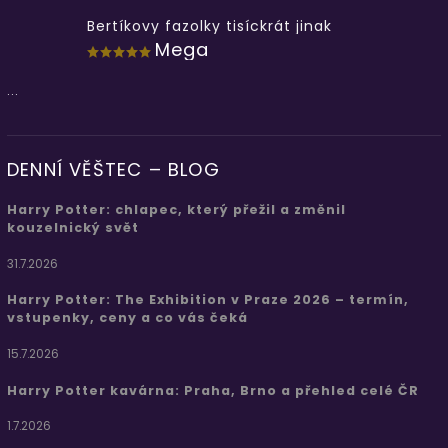
Bertíkovy fazolky tisíckrát jinak
Mega
...
DENNÍ VĚŠTEC – BLOG
Harry Potter: chlapec, který přežil a změnil
kouzelnický svět
31.7.2026
Harry Potter: The Exhibition v Praze 2026 – termín,
vstupenky, ceny a co vás čeká
15.7.2026
Harry Potter kavárna: Praha, Brno a přehled celé ČR
1.7.2026