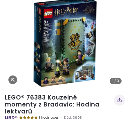
1 / 3
LEGO® 76383 Kouzelné
momenty z Bradavic: Hodina
lektvarů
LEGO®
1 hodnocení
Kód:
3608