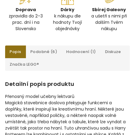
Doprava
Dárky
Sbírej Galeony
zpravidla do 2–3
k nákupu dle
a ušetři s nimi při
prac. dní i na
hodnoty Tvojí
dalším Tvém
Slovensko
objednávky
nákupu
Popis
Podobné (6)
Hodnocení (1)
Diskuze
Značka
LEGO®
Detailní popis produktu
Přenosný model učebny lektvarů
Magická stavebnice doslova překypuje funkcemi a
doplňky, které inspirují ke kreativnímu hraní. Některé jsou
vestavěné, například poličky, a některé naopak volně
umístěné, jako třeba nábytek a tabule, které lze vyndat a
zvětšit tak prostor na hraní. Tuto uhrančivou sadu s Harry
Potterem lze kombinovat i s ostatními ve sbírce. Každá z