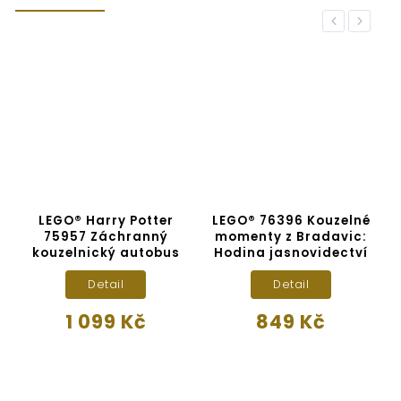
Previous
Next
LEGO® Harry Potter
LEGO® 76396 Kouzelné
75957 Záchranný
momenty z Bradavic:
kouzelnický autobus
Hodina jasnovidectví
K
Detail
Detail
1 099 Kč
849 Kč