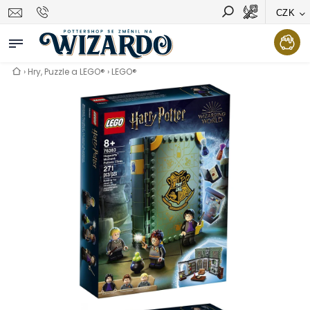
CZK
Vyhledávání
Hledat
›
Hry, Puzzle a LEGO®
›
LEGO®