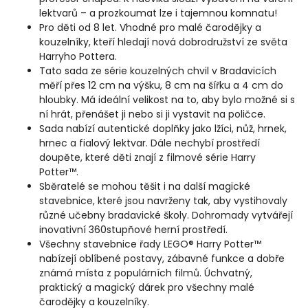
lektvarů – a prozkoumat lze i tajemnou komnatu!
Pro děti od 8 let. Vhodné pro malé čarodějky a
kouzelníky, kteří hledají nová dobrodružství ze světa
Harryho Pottera.
Tato sada ze série kouzelných chvil v Bradavicích
měří přes 12 cm na výšku, 8 cm na šířku a 4 cm do
hloubky. Má ideální velikost na to, aby bylo možné si s
ní hrát, přenášet ji nebo si ji vystavit na poličce.
Sada nabízí autentické doplňky jako lžíci, nůž, hrnek,
hrnec a fialový lektvar. Dále nechybí prostředí
doupěte, které děti znají z filmové série Harry
Potter™.
Sběratelé se mohou těšit i na další magické
stavebnice, které jsou navrženy tak, aby vystihovaly
různé učebny bradavické školy. Dohromady vytvářejí
inovativní 360stupňové herní prostředí.
Všechny stavebnice řady LEGO® Harry Potter™
nabízejí oblíbené postavy, zábavné funkce a dobře
známá místa z populárních filmů. Úchvatný,
praktický a magický dárek pro všechny malé
čarodějky a kouzelníky.