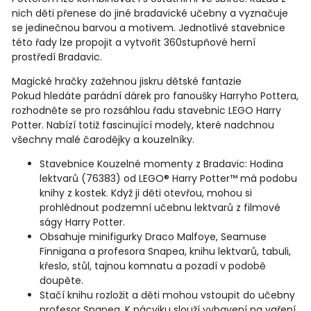
nich děti přenese do jiné bradavické učebny a vyznačuje
se jedinečnou barvou a motivem. Jednotlivé stavebnice
této řady lze propojit a vytvořit 360stupňové herní
prostředí Bradavic.
Magické hračky zažehnou jiskru dětské fantazie
Pokud hledáte parádní dárek pro fanoušky Harryho Pottera,
rozhodněte se pro rozsáhlou řadu stavebnic LEGO Harry
Potter. Nabízí totiž fascinující modely, které nadchnou
všechny malé čarodějky a kouzelníky.
Stavebnice Kouzelné momenty z Bradavic: Hodina
lektvarů (76383) od LEGO® Harry Potter™ má podobu
knihy z kostek. Když ji děti otevřou, mohou si
prohlédnout podzemní učebnu lektvarů z filmové
ságy Harry Potter.
Obsahuje minifigurky Draco Malfoye, Seamuse
Finnigana a profesora Snapea, knihu lektvarů, tabuli,
křeslo, stůl, tajnou komnatu a pozadí v podobě
doupěte.
Stačí knihu rozložit a děti mohou vstoupit do učebny
profesor Snapea. K nácviku slouží vybavení na vaření